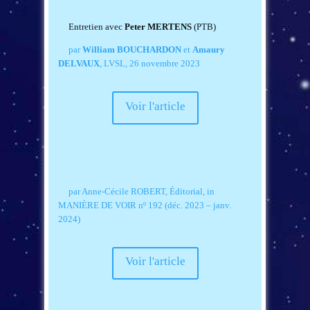
Entretien avec
Peter MERTENS
(PTB)
par
William BOUCHARDON
et
Amaury
DELVAUX
, LVSL, 26 novembre 2023
Voir l'article
par Anne-Cécile ROBERT, Éditorial,
in
MANIÈRE DE VOIR nº 192 (déc. 2023 – janv.
2024)
Voir l'article