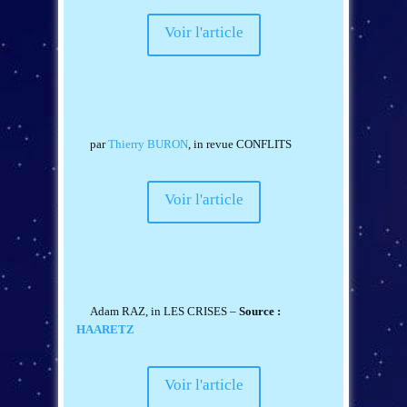
Voir l'article
par
Thierry BURON
,
in
revue CONFLITS
Voir l'article
Adam RAZ
,
in
LES CRISES
–
Source :
HAARETZ
Voir l'article