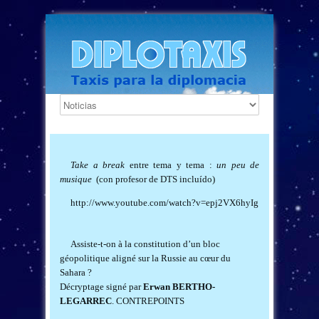
Take a break
entre tema y tema :
un peu de
musique
(con profesor de DTS incluído)
http://www.youtube.com/watch?v=epj2VX6hyIg
Assiste-t-on à la constitution d’un bloc
géopolitique aligné sur la Russie au cœur du
Sahara ?
Décryptage signé par
Erwan BERTHO-
LEGARREC
.
CONTREPOINTS