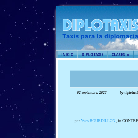
INICIO
DIPLOTAXIS
CLASES
»
02 septembre, 2023
by diplotaxi
par
Yves BOURDILLON
,
in
CONTRE