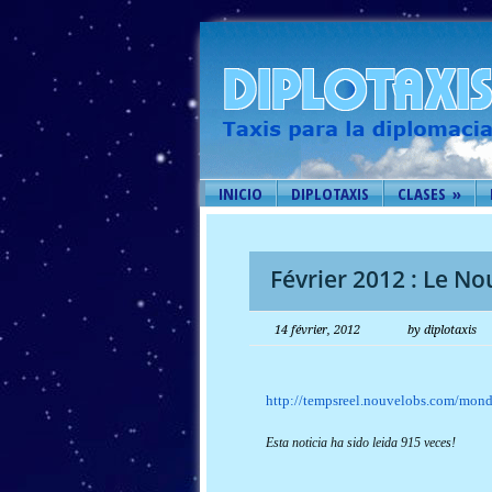
INICIO
DIPLOTAXIS
CLASES
»
Février 2012 : Le No
14 février, 2012
by diplotaxis
http://tempsreel.nouvelobs.com/mond
Esta noticia ha sido leida 915 veces!