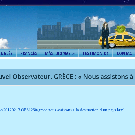
INGLÉS
FRANCÉS
MÁS IDIOMAS
»
TESTIMONIOS
CONTACT
uvel Observateur. GRÈCE : « Nous assistons à 
e/20120213.OBS1260/grece-nous-assistons-a-la-destruction-d-un-pays.html